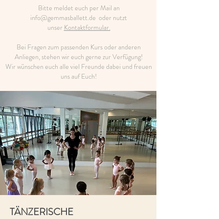
Bitte meldet euch per Mail an
info@gemmasballett.de
oder nutzt
unser
Kontaktformular.
Bei Fragen zum passenden Kurs oder anderen
Anliegen, stehen wir euch gerne zur Verfügung!
Wir wünschen euch alle viel Freunde dabei und freuen
uns auf Euch!
TÄNZERISCHE